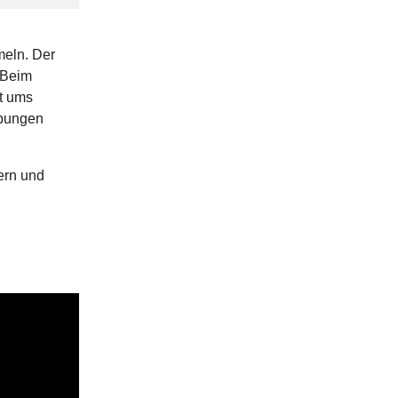
meln. Der
. Beim
t ums
übungen
ern und