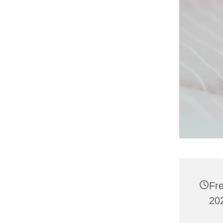
Fr
202