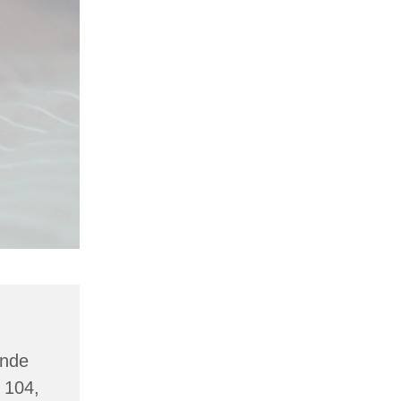
inde
 104,