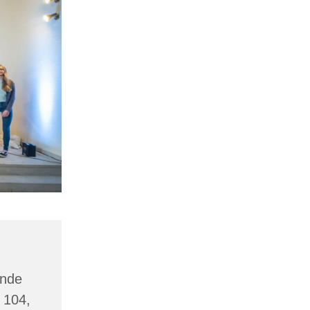
inde
 104,