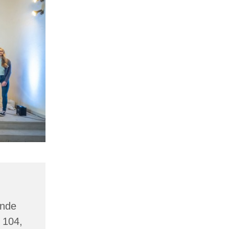
inde
 104,