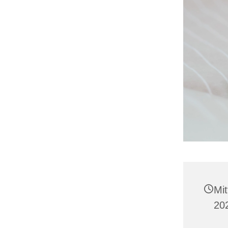
Mi
202