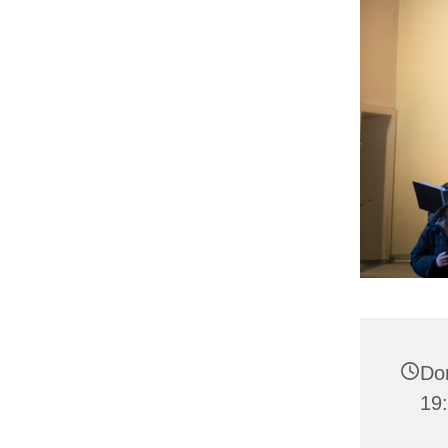
Don
19