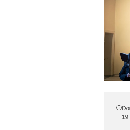
Don
19