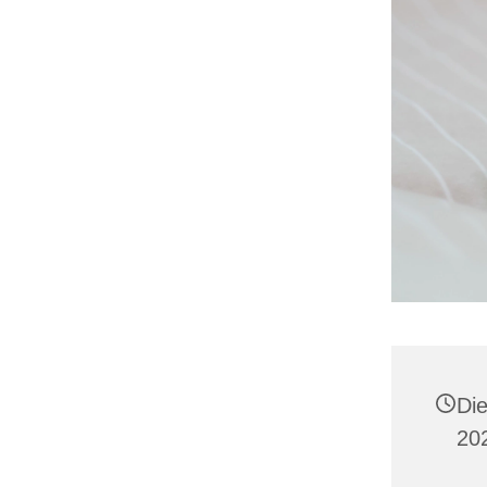
Di
202