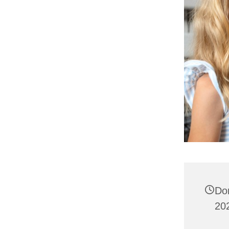
Do
202