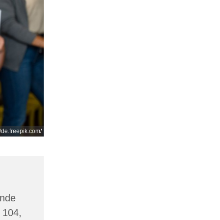
//de.freepik.com/
inde
 104,