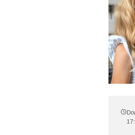
Don
17: