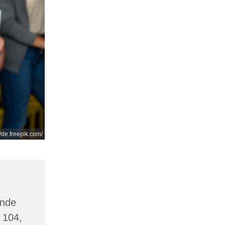
//de.freepik.com/
inde
 104,