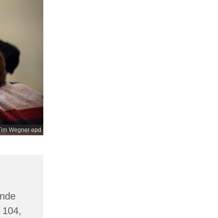
Tim Wegner epd
inde
 104,