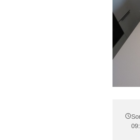
Son
09