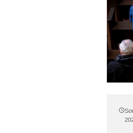
So
20