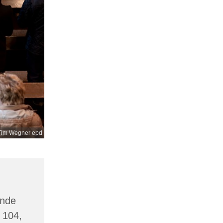
Tim Wegner epd
inde
 104,