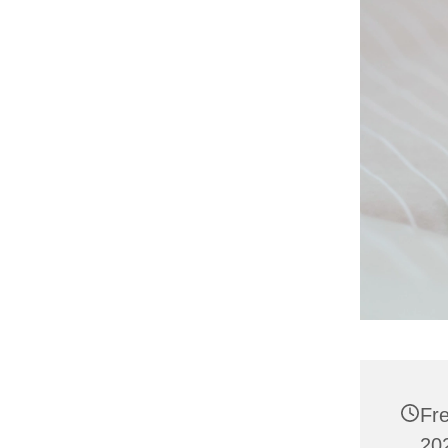
Fr
202