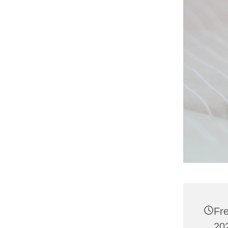
Fr
202