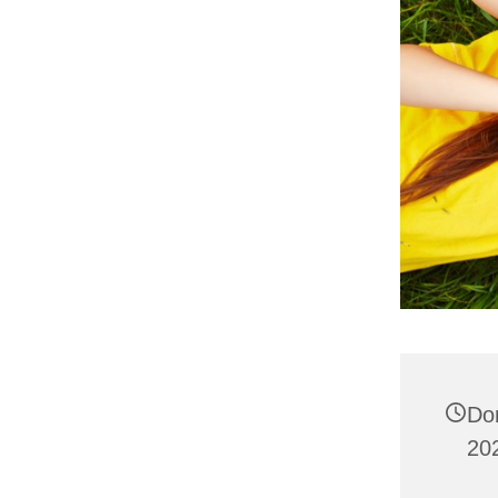
Do
202