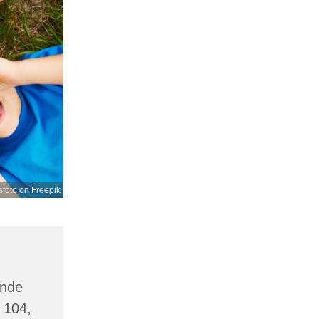
foto on Freepik
inde
 104,