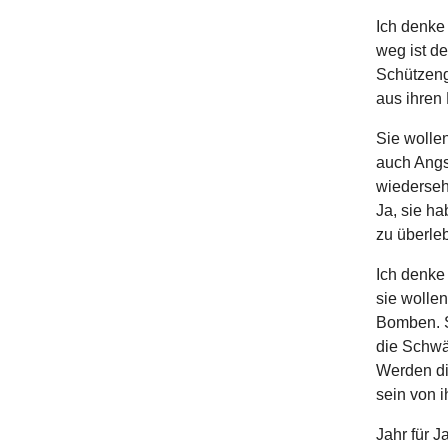
Ich denke 
weg ist de
Schützeng
aus ihren 
Sie wolle
auch Angs
wiederseh
Ja, sie ha
zu überle
Ich denke
sie wolle
Bomben. S
die Schwä
Werden di
sein von 
Jahr für J