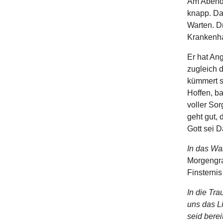
Am Abend 
knapp. Da
Warten. D
Krankenha
Er hat Ang
zugleich 
kümmert s
Hoffen, b
voller So
geht gut,
Gott sei 
In das War
Morgengra
Finsternis
In die Tra
uns das Li
seid berei