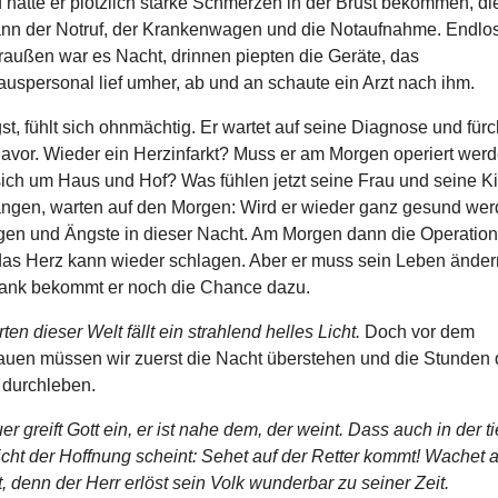
hatte er plötzlich starke Schmerzen in der Brust bekommen, die
nn der Notruf, der Krankenwagen und die Notaufnahme. Endlo
raußen war es Nacht, drinnen piepten die Geräte, das
uspersonal lief umher, ab und an schaute ein Arzt nach ihm.
st, fühlt sich ohnmächtig. Er wartet auf seine Diagnose und fürc
davor. Wieder ein Herzinfarkt? Muss er am Morgen operiert wer
ich um Haus und Hof? Was fühlen jetzt seine Frau und seine K
angen, warten auf den Morgen: Wird er wieder ganz gesund werd
rgen und Ängste in dieser Nacht. Am Morgen dann die Operation.
 das Herz kann wieder schlagen. Aber er muss sein Leben änder
Dank bekommt er noch die Chance dazu.
ten dieser Welt fällt ein strahlend helles Licht.
Doch vor dem
uen müssen wir zuerst die Nacht überstehen und die Stunden 
 durchleben.
uer greift Gott ein, er ist nahe dem, der weint. Dass auch in der t
cht der Hoffnung scheint: Sehet auf der Retter kommt! Wachet a
t, denn der Herr erlöst sein Volk wunderbar zu seiner Zeit.