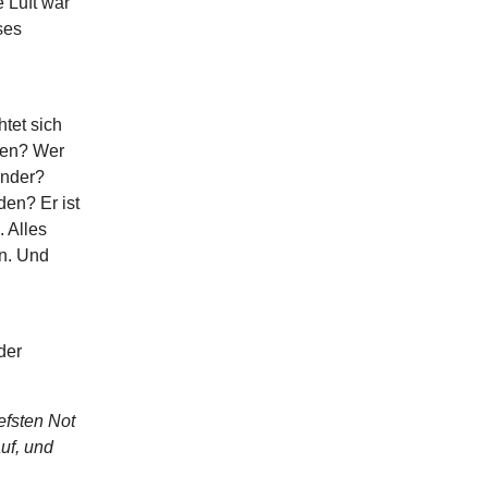
 Luft war
ses
htet sich
den? Wer
inder?
en? Er ist
 Alles
n. Und
der
iefsten Not
uf, und