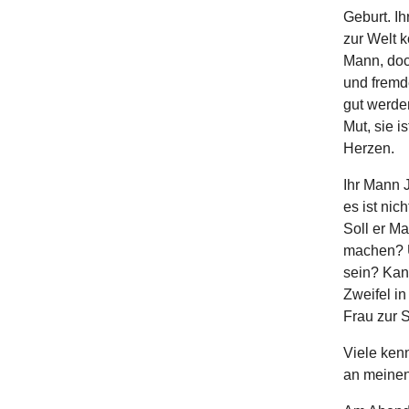
Geburt. I
zur Welt 
Mann, doch
und fremd
gut werden
Mut, sie i
Herzen.
Ihr Mann J
es ist nic
Soll er Ma
machen? Un
sein? Kann
Zweifel in
Frau zur S
Viele ken
an meinen