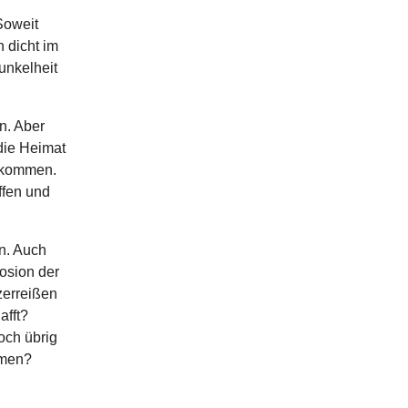
Soweit
n dicht im
unkelheit
n. Aber
die Heimat
e kommen.
ffen und
n. Auch
osion der
zerreißen
afft?
och übrig
mmen?