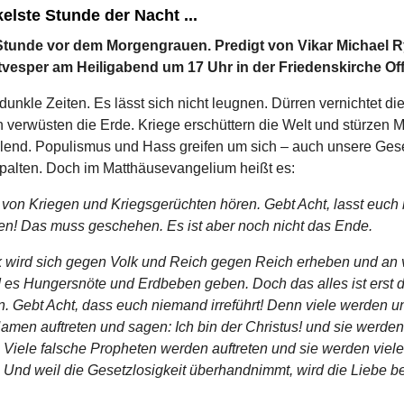
elste Stunde der Nacht ...
ie Stunde vor dem Morgengrauen. Predigt von Vikar Michael 
tvesper am Heiligabend um 17 Uhr in der Friedenskirche O
dunkle Zeiten. Es lässt sich nicht leugnen. Dürren vernichtet di
 verwüsten die Erde. Kriege erschüttern die Welt und stürzen Mi
lend. Populismus und Hass greifen um sich – auch unsere Gese
espalten. Doch im Matthäusevangelium heißt es:
t von Kriegen und Kriegsgerüchten hören.
Gebt Acht, lasst euch 
en! Das muss geschehen. Es ist aber noch nicht das Ende.
 wird sich gegen Volk und Reich gegen Reich erheben und an 
d es Hungersnöte und Erdbeben geben. Doch das alles ist erst 
. Gebt Acht, dass euch niemand irreführt! Denn viele werden un
men auftreten und sagen: Ich bin der Christus! und sie werden
. Viele falsche Propheten werden auftreten und sie werden viele
. Und weil die Gesetzlosigkeit überhandnimmt, wird die Liebe be