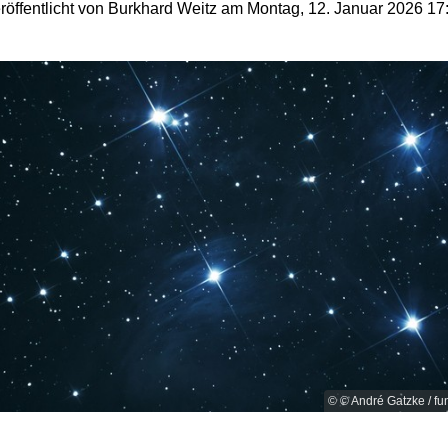
röffentlicht von Burkhard Weitz am Montag, 12. Januar 2026 17
© © André Gatzke / f