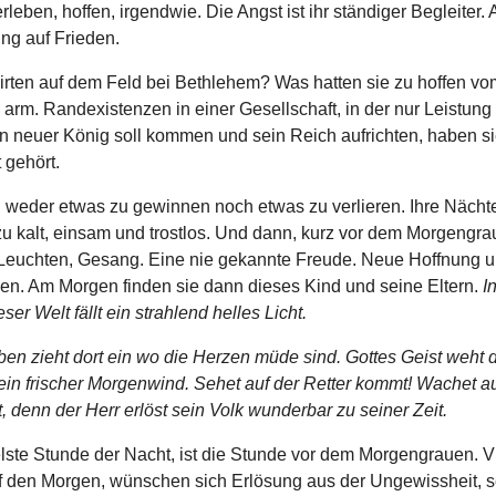
rleben, hoffen, irgendwie. Die Angst ist ihr ständiger Begleiter.
ng auf Frieden.
irten auf dem Feld bei Bethlehem? Was hatten sie zu hoffen v
arm. Randexistenzen in einer Gesellschaft, in der nur Leistung
in neuer König soll kommen und sein Reich aufrichten, haben s
 gehört.
 weder etwas zu gewinnen noch etwas zu verlieren. Ihre Nächte
zu kalt, einsam und trostlos. Und dann, kurz vor dem Morgengra
n Leuchten, Gesang. Eine nie gekannte Freude. Neue Hoffnung u
en. Am Morgen finden sie dann dieses Kind und seine Eltern.
I
ser Welt fällt ein strahlend helles Licht.
en zieht dort ein wo die Herzen müde sind.
Gottes Geist weht 
ein frischer Morgenwind. Sehet auf der Retter kommt! Wachet au
t, denn der Herr erlöst sein Volk wunderbar zu seiner Zeit.
lste Stunde der Nacht, ist die Stunde vor dem Morgengrauen. V
f den Morgen, wünschen sich Erlösung aus der Ungewissheit, 