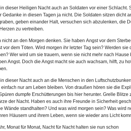
in dieser Heiligen Nacht auch an Soldaten vor einer Schlacht. 
r Gedanke in diesen Tagen ja nicht. Die Soldaten sitzen dicht a
raben, geben einander Halt, versuchen sich abzulenken, die D
Herzen zu vertreiben.
n nicht an den Morgen denken. Sie haben Angst vor dem Sterbe
t vor dem Töten. Wird morgen ihr letzter Tag sein? Werden sie 
en? Wer wird um sie trauern, wenn sie nicht mehr nach Haus
ben Angst. Doch die Angst macht sie auch wachsam, hilft, zu ho
ben.
 in dieser Nacht auch an die Menschen in den Luftschutzbunker
n einfach nur am Leben bleiben. Von draußen hören sie die Expl
püren dumpfe Erschütterungen bis hier herunter. Grelle Blitze 
rze der Nacht. Haben es auch ihre Freunde in Sicherheit gesch
e Wände standhalten? Und was wird morgen sein? Was wird n
ihren Häusern und ihrem Leben, wenn sie wieder ans Licht ko
ahr, Monat für Monat, Nacht für Nacht halten sie nun schon