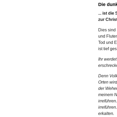
Die dunk
... ist d
zur Chris
Dies sind 
und Fluten
Tod und E
ist tief g
Ihr werde
erschreck
Denn Volk
Orten wir
der Wehen
meinem Na
irreführen
irreführen
erkalten.