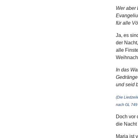
Wer aber b
Evangeliu
für alle V
Ja, es sin
der Nacht
alle Finst
Weihnacht
In das War
Gedränge k
und seid b
(Die Liedzei
nach GL 749 
Doch vor 
die Nacht
Maria ist 