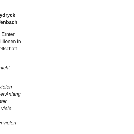
Rydryck
ffenbach
e Ernten
llionen in
llschaft
nicht
vielen
der Anfang
ter
 viele
i vielen