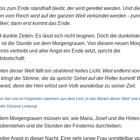
is zum Ende standhaft bleibt, der wird gerettet werden. Und di
m vom Reich wird auf der ganzen Welt verkündet werden - zum
ölker; dann erst kommt das Ende.
d dunkle Zeiten. Es lässt sich nicht leugnen. Doch die dunkelst
, ist die Stunde vor dem Morgengrauen. Von diesem neuen Morg
ernis vertreibt und aller Angst ein Ende setzt, spricht die
sbotschaft:
ten dieser Welt fällt ein strahlend helles Licht. Weit entfernt vo
lingt die Stimme, die da spricht: Sehet auf der Retter kommt! 
ereit, denn der Herr erlöst sein Volk wunderbar zu seiner Zeit.
len hier und im Folgenden stammen aus dem Lied „In das Warten dieser Welt“ und w
der Diözese Limburg)
dem Morgengrauen müssen wir, wie Maria, Josef und die Hirten,
 überstehen und die Stunden der Finsternis durchleben:
voller Angst in dieser Nacht. Eine sehr junge Frau unmittelbar vo