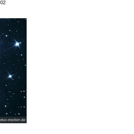
:02
undus-medien.de