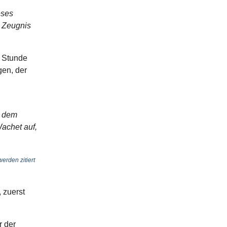
eses
 Zeugnis
e Stunde
en, der
n dem
Wachet auf,
erden zitiert
 zuerst
r der