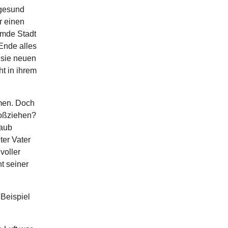
 gesund
r einen
remde Stadt
Ende alles
 sie neuen
ht in ihrem
mmen. Doch
roßziehen?
taub
ter Vater
voller
t seiner
Beispiel