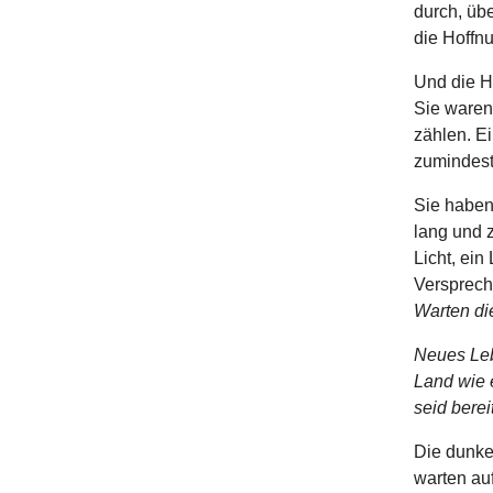
durch, übe
die Hoffnu
Und die H
Sie waren 
zählen. E
zumindest
Sie haben
lang und 
Licht, ei
Versprech
Warten die
Neues Leb
Land wie 
seid berei
Die dunke
warten au