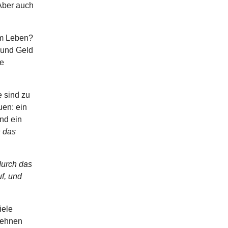
 Aber auch
om Leben?
 und Geld
ie
 sind zu
uen: ein
nd ein
n das
durch das
f, und
iele
sehnen