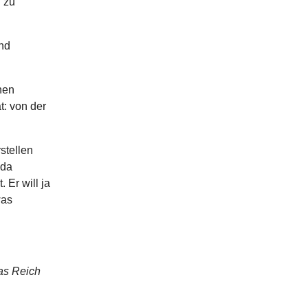
 zu
and
hen
t: von der
stellen
 da
 Er will ja
was
as Reich