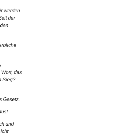
ir werden
eit der
rden
erbliche
s
s Wort, das
n Sieg?
as Gesetz.
tus!
ich und
icht