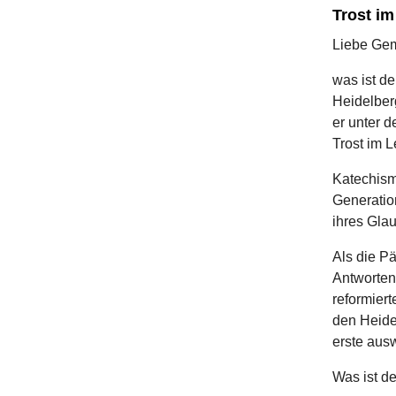
Trost i
Liebe Ge
was ist de
Heidelber
er unter d
Trost im 
Katechism
Generatio
ihres Gla
Als die Pä
Antworten
reformier
den Heide
erste aus
Was ist d