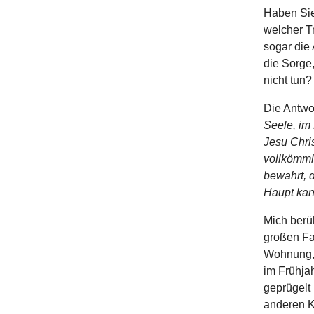
Haben Sie
welcher T
sogar die
die Sorge,
nicht tun?
Die Antwor
Seele, im
Jesu Chris
vollkömmli
bewahrt, 
Haupt kann
Mich berüh
großen Fa
Wohnung, 
im Frühjah
geprügelt
anderen K