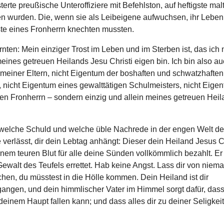
rte preußische Unteroffiziere mit Befehlston, auf heftigste malt
n wurden. Die, wenn sie als Leibeigene aufwuchsen, ihr Leben 
te eines Fronherrn knechten mussten.
ernten: Mein einziger Trost im Leben und im Sterben ist, das ich 
ines getreuen Heilands Jesu Christi eigen bin. Ich bin also au
meiner Eltern, nicht Eigentum der boshaften und schwatzhaften
 nicht Eigentum eines gewalttätigen Schulmeisters, nicht Eige
igen Fronherrn – sondern einzig und allein meines getreuen Hei
welche Schuld und welche üble Nachrede in der engen Welt de
 verlässt, dir dein Lebtag anhängt: Dieser dein Heiland Jesus C
inem teuren Blut für alle deine Sünden vollkömmlich bezahlt. Er
Gewalt des Teufels errettet. Hab keine Angst. Lass dir von nie
hen, du müsstest in die Hölle kommen. Dein Heiland ist dir
angen, und dein himmlischer Vater im Himmel sorgt dafür, dass
einem Haupt fallen kann; und dass alles dir zu deiner Seligkei