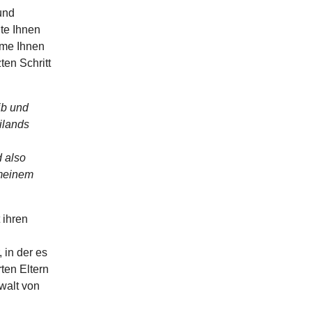
und
te Ihnen
hme Ihnen
ten Schritt
ib und
ilands
d also
 meinem
 ihren
n
 in der es
ten Eltern
walt von