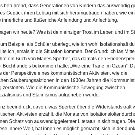
 es berührend, dass Generationen von Kindern das auswendig ge
iges Gepäck ihren Lebtag mit sich herumgetragen haben, wie ei
e innerliche und äußerliche Anfeindung und Anfechtung.
agen wir heute? Was ist dein einziger Trost im Leben und im 
um Beispiel als Schüler überlegt, wie ich wohl Isolationshaft d
llte ich jemals in die Situation kommen. Der Grund: Ich las Mitte
hre ein Buch von Manes Sperber, das damals den Friedensprei
 Buchhandels bekommen hatte: „Wie eine Träne im Ozean“. D
s der Perspektive eines kommunistischen Aktivisten, wie die
ischen Säuberungsaktionen in den 1930er Jahren die Kommunist
zerstörten. Wie die Kommunistische Bewegung zwischen
ozialismus und Stalinismus aufgerieben wurde.
anz beeindruckt davon, was Sperber über die Widerstandskraft 
schen Aktivisten erzählt, die Monate von Isolationsfolter durch
inen Schatz von auswendiggelernter Literatur in sich trugen. Di
ese innere Welt, hat ihnen es möglich gemacht, sich in der dunk