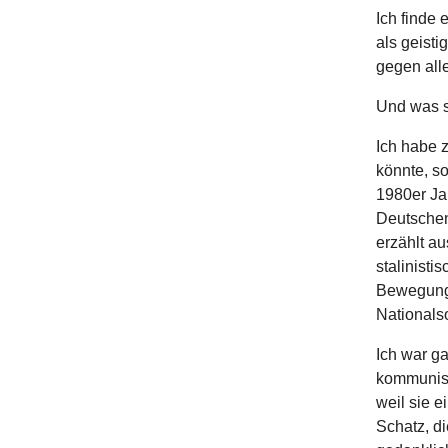
Ich finde
als geist
gegen all
Und was s
Ich habe z
könnte, so
1980er Ja
Deutschen
erzählt au
stalinist
Bewegung 
Nationals
Ich war g
kommunisti
weil sie e
Schatz, di