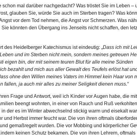
 schon mal darüber nachgedacht? Was tröstet Sie im Leben – 
rost, glauben Sie, würde Sie auch im Sterben tragen? Was könn
 Angst vor dem Tod nehmen, die Angst vor Schmerzen. Was nä
 Sie könnten den Übergang ins Jenseits nicht schaffen, den letz
t des Heidelberger Katechismus ist eindeutig: „
Dass ich mit Le
 Leben und im Sterben nicht mein, sondern meines getreuen He
ti eigen bin, der mit seinem teuren Blut für alle meine Sünden
ch bezahlt und mich aus aller Gewalt des Teufels erlöst hat un
dass ohne den Willen meines Vaters im Himmel kein Haar von
 fallen, ja auch mir alles zu meiner Seligkeit dienen muss.
“
ren Frage und Antwort, weil ich Kinder vor Augen habe, die mit
milien beengt wohnten, in einer von Rauch und Ruß verkohlte
in der es im Winter abwechselnd stickig warm und eisekalt war,
r und Herbst immer feucht war. Die von ihren oftmals überforder
 und gemaßregelt wurden. Die vor Mobbing und körperlicher Ge
indern keinen Schutz bekamen. Die von ihren Lehrern, oftmals