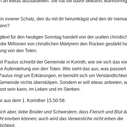
h an etwas abzuarbeiten. Sie hat sie davor bewahrt, wahnsinnig
in innerer Schatz, den du mit dir herumträgst und den dir niem
ann?
ttext für den heutigen Sonntag handelt von der uralten christlic
die Millionen von christlichen Märtyrern den Rücken gestärkt ha
ung von den Toten.
l Paulus schreibt der Gemeinde in Korinth, wie sie sich das vor
ie Auferstehung von den Toten. Wie sieht das aus, was passiert
Paulus ringt um Erklärungen, er bemüht sich um Verständlichkeit.
Gemeinde nichts überstülpen. Sondern er will etwas anbieten, 
rost sein kann, im Leben und im Sterben.
or aus dem 1. Korinther 15,50-58:
ich aber, liebe Brüder und Schwestern, dass Fleisch und Blut d
ht ererben können; auch wird das Verwesliche nicht erben die
ichkeit.