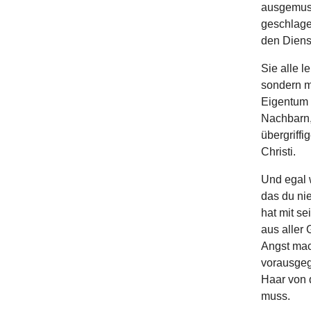
ausgemuste
geschlage
den Diens
Sie alle l
sondern me
Eigentum 
Nachbarn,
übergriff
Christi.
Und egal 
das du nie
hat mit se
aus aller 
Angst mac
vorausgeg
Haar von d
muss.