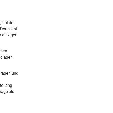
ginnt der
ort steht
n einziger
aben
ndlagen
 Fragen und
te lang
rage als