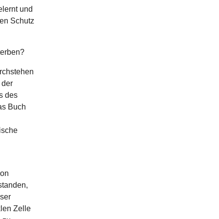
lernt und
nen Schutz
Sterben?
urchstehen
 der
s des
as Buch
ische
von
standen,
eser
len Zelle