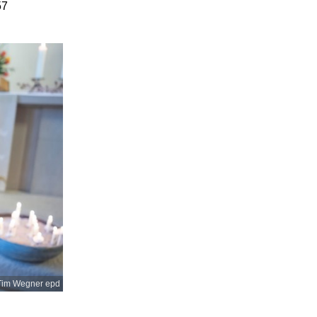
57
Tim Wegner epd