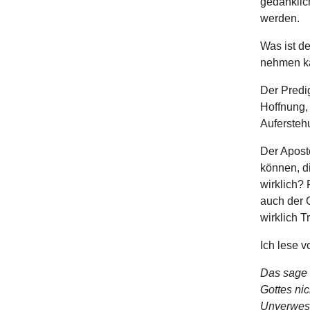
gedanklic
werden.
Was ist de
nehmen k
Der Predig
Hoffnung, 
Aufersteh
Der Aposte
können, d
wirklich? 
auch der 
wirklich T
Ich lese v
Das sage 
Gottes nic
Unverwesl