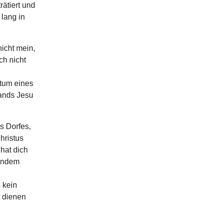
rätiert und
lang in
nicht mein,
ch nicht
ntum eines
lands Jesu
s Dorfes,
hristus
 hat dich
mandem
 kein
t dienen