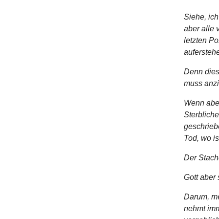
Siehe, ich
aber alle 
letzten P
aufersteh
Denn dies
muss anzi
Wenn aber
Sterbliche
geschriebe
Tod, wo i
Der Stache
Gott aber 
Darum, me
nehmt imme